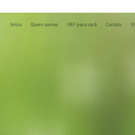
Início
Quem somos
NEF para você
Contato
S