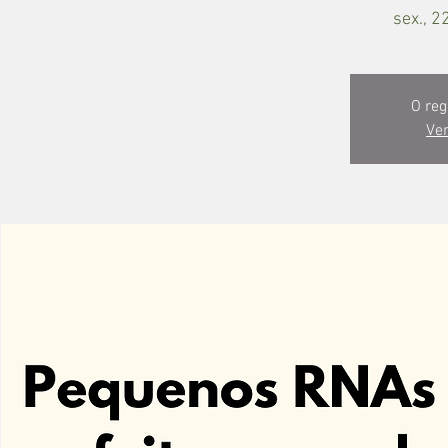
sex., 2
O reg
Ver